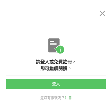
希平方
×
攻其不背
立即使用
App 開放下載中
購買課程
登入/註冊
英文專欄教學
請登入或免費註冊，
【生活英文】滾！ 英文可以怎麼說
即可繼續閱讀。
登入
活動期間：
7/31 ~ 8/28
還沒有帳號嗎？
註冊
分享給好友：