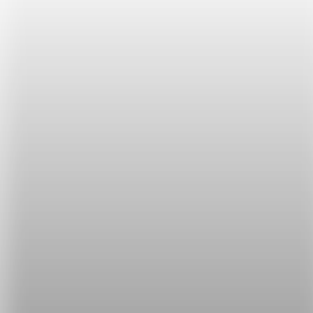
you little bugger 是「小屁孩」的意思喔，例如：
Get off my lawn, you little bugger!
（滾出我的草皮，小屁孩！）
shut your trap
「閉嘴」的英文是 shut your trap，但一樣學會就好，
不可以亂罵唷~~ 讓我們來看看例句：
Your nagging drives me insane so shut your trap!
（你碎碎唸到我快瘋了，閉嘴吧你！）