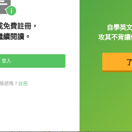
t you don’t have to squeeze into buses
rk at home.（當自由工作者的一個好處是你不需要每天
或免費註冊，
自學英
繼續閱讀。
攻其不背讓你
登入
含的意思是這個人「
受雇於某家公司、多數
帳號嗎？
註冊
在家中
」。例如：
be more productive working from home.
生產力。）