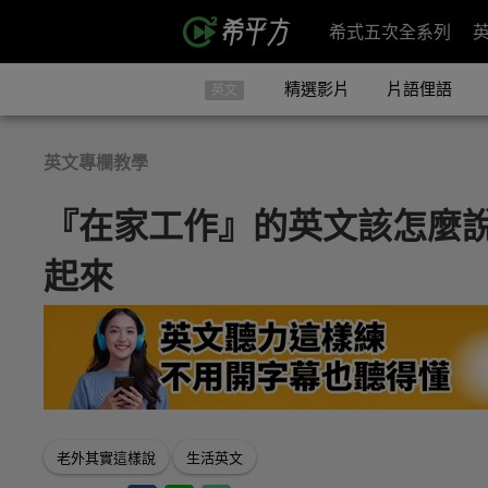
希式五次全系列
精選影片
片語俚語
英文
英文專欄教學
『在家工作』的英文該怎麼說
起來
老外其實這樣說
生活英文