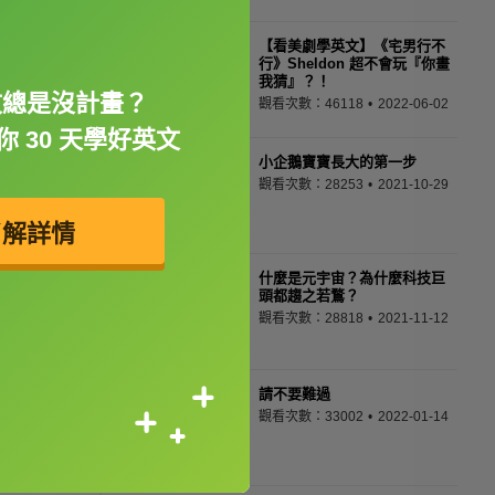
【看美劇學英文】《宅男行不
行》Sheldon 超不會玩『你畫
我猜』？！
文總是沒計畫？
觀看次數：46118
2022-06-02
 30 天學好英文
小企鵝寶寶長大的第一步
觀看次數：28253
2021-10-29
了解詳情
什麼是元宇宙？為什麼科技巨
頭都趨之若鶩？
觀看次數：28818
2021-11-12
請不要難過
觀看次數：33002
2022-01-14