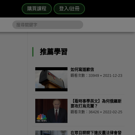
購買課程
登入/註冊
推薦學習
如何寫道歉信
觀看次數：33949
2021-12-23
【看時事學英文】為何俄羅斯
要攻打烏克蘭？
觀看次數：36426
2022-02-25
在眾目睽睽下違反蠢法律會發