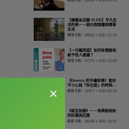
觀看次數：39006
2022-03-10
【療癒系田園 VLOG】平凡生
活的美－－談社群媒體與簡單
生活
觀看次數：30010
2021-12-10
【一分鐘英語】如何有禮貌地
給予他人建議？
觀看次數：37272
2021-12-03
《Domics 的手繪故事》當你
不小心說『你也是』的時候…
×
觀看次數：31677
2022-03-02
《諾瓦效應》－－骨牌般相依
的好運與厄運
觀看次數：36248
2021-10-07