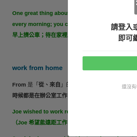
One great thing about being a freelancer is tha
every morning; you could simply wo
請登入
早上擠公車；待在家裡工作就可以了。）
即可
work from home
From
是「
從、來自
」的意思，
work from home
隱
還沒有
時候都是在辦公室工作，只是當下的辦公地點正好
Joe wished to work remotely, saying he could 
（Joe 希望能遠距工作，他說他在家中工作會更有