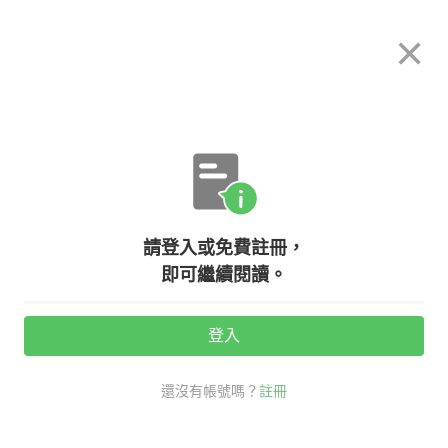
希平方
×
攻其不背
立即使用
App 開放下載中
購買課程
登入/註冊
英文專欄教學
請登入或免費註冊，
【防疫英文】防疫期間要做好的六件
即可繼續閱讀。
事情！『戴口罩、勤洗手』英文怎麼
說？
登入
還沒有帳號嗎？
註冊
活動期間：
7/31 ~ 8/28