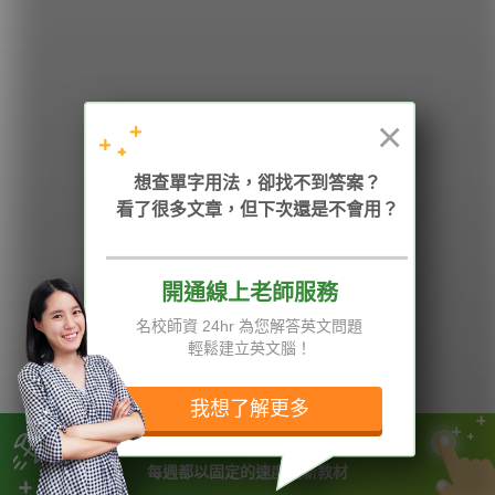
HOPE English 希平方學英文
×
加入我們 / 追蹤：
想查單字用法，卻找不到答案？
看了很多文章，但下次還是不會用？
電話：02-2727-1778
( 週一至週五 9:00-12:00、13:30-18:00，國定假日除外 )
E-mail：service@hopenglish.com
統編：24746401
開通線上老師服務
名校師資 24hr 為您解答英文問題
攻其不背
ICRT
隱私權與服務條款
輕鬆建立英文腦！
精選影片
翰林
說明與導覽
每日片語
關於我們
專欄教學
媒體報導
我想了解更多
這堂課程有一千多部影片任你挑
版權所有 © 2013-2026 希平方科技股份有限公司 All Rights Reserved.
每週都以固定的速度更新教材