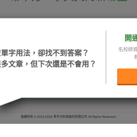
電話：02-2727-1778
( 週一至週五 9:00-
 English 希平方學英文
假日除外 )
E-mail：service@hopenglish.com
開
統編：24746401
名校師資
查單字用法，卻找不到答案？
 / 追蹤：
攻其不背
ICRT
隱私
很多文章，但下次還是不會用？
精選影片
翰林
說明
每日片語
關於我們
專欄教學
媒體報導
版權所有 © 2013-2026 希平方科技股份有限公司 All Rights Reserved.