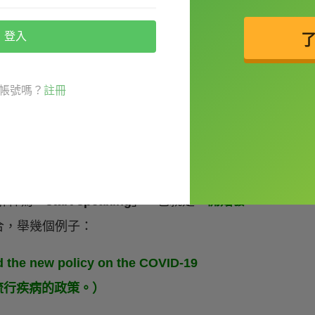
登入
帳號嗎？
註冊
解釋為「
start speaking
」，也就是「
開始發
合，舉幾個例子：
 the new policy on the COVID-19
炎流行疾病的政策。）