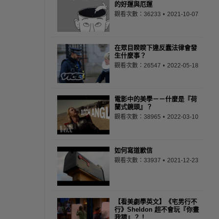
的好運與厄運
觀看次數：36233
2021-10-07
在眾目睽睽下違反蠢法律會發
生什麼事？
觀看次數：26547
2022-05-18
電影中的美學－－什麼是『荷
蘭式鏡頭』？
觀看次數：38965
2022-03-10
如何寫道歉信
觀看次數：33937
2021-12-23
【看美劇學英文】《宅男行不
行》Sheldon 超不會玩『你畫
我猜』？！