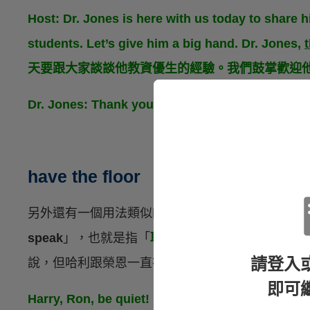
Host: Dr. Jones is here with us today to share h
students. Let’s give him a big hand. Dr. Jones,
天要跟大家談談他教資優生的經驗。我們鼓掌歡迎他。
Dr. Jones: Thank you.（Jones 博士：謝謝。）
have the floor
另外還有一個用法類似的片語：
have the floor
，
英
speak
」，也就是指「
取得發言權、發言
」。假如
請登入
說，但哈利跟榮恩一直在台下聊天，妙麗可能就會
即可
Harry, Ron, be quiet! Professor Dumbledore
has