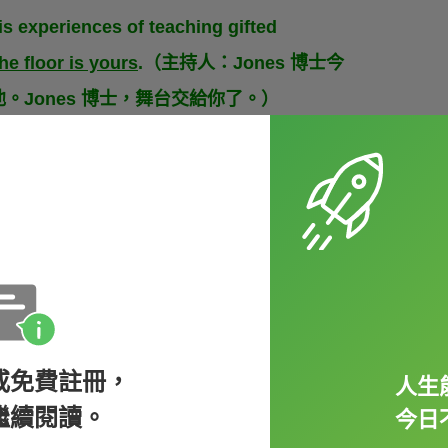
is experiences of teaching gifted
the floor is yours
.（主持人：Jones 博士今
Jones 博士，舞台交給你了。）
英字典
的解釋為「
to have the right to
鄧不利多在年末結業典禮上準備開始發表演
或免費註冊，
這樣跟他們說：
人生
繼續閱讀。
今日
 the floor
.（哈利、榮恩，安靜！鄧不利多教