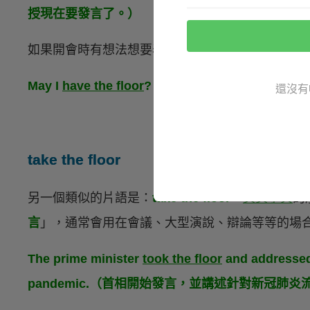
授現在要發言了。）
如果開會時有想法想要表達，就可以舉手說：
May I
have the floor
?（可以換我發言嗎？）
還沒有
take the floor
另一個類似的片語是：
take the floor
，
英英字典
的
言
」，通常會用在會議、大型演說、辯論等等的場
The prime minister
took the floor
and addressed
pandemic.（首相開始發言，並講述針對新冠肺