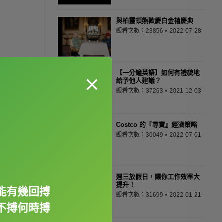
與柏靈頓熊歡慶白金禧慶典
觀看次數：23856
2022-07-28
【一分鐘英語】如何有禮貌地
×
給予他人建議？
觀看次數：37263
2021-12-03
Costco 的『尋寶』經濟策略
觀看次數：30049
2022-07-01
週三放假日，讓你工作效率大
提升！
能有幾回搏
觀看次數：31699
2022-01-21
不搏何時搏