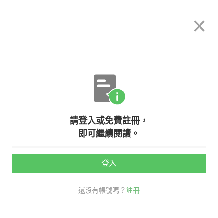
希平方
×
攻其不背
立即使用
App 開放下載中
購買課程
登入/註冊
英文專欄教學
請登入或免費註冊，
『邊緣人、格格不入』英文怎麼說？
即可繼續閱讀。
登入
活動期間：
7/31 ~ 8/28
還沒有帳號嗎？
註冊
老師救救我
生活英文