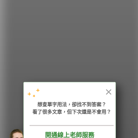
希平方
學英文的新希望
HOPE English 希平方學英文
×
加入我們 / 追蹤：
想查單字用法，卻找不到答案？
看了很多文章，但下次還是不會用？
開通線上老師服務
電話：02-2727-1778
( 週一至週五 9:00-12:00、13:30-18:00，國定假日除外 )