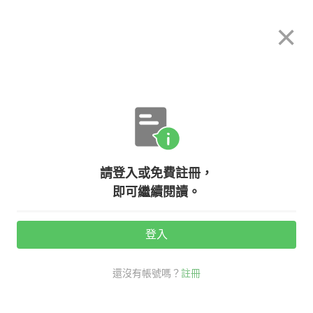
希平方
×
攻其不背
立即使用
App 開放下載中
購買課程
登入/註冊
英文專欄教學
請登入或免費註冊，
心直口快說錯話，如何用英文表達
即可繼續閱讀。
『那不是我的本意』？
登入
活動期間：
7/31 ~ 8/28
還沒有帳號嗎？
註冊
生活英文
社交英文
口說英語充電站