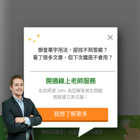
HOPE English 希平方學英文
×
加入我們 / 追蹤：
想查單字用法，卻找不到答案？
看了很多文章，但下次還是不會用？
電話：02-2727-1778
( 週一至週五 9:00-12:00、13:30-18:00，國定假日除外 )
E-mail：service@hopenglish.com
統編：24746401
開通線上老師服務
名校師資 24hr 為您解答英文問題
攻其不背
ICRT
隱私權與服務條款
輕鬆建立英文腦！
精選影片
翰林
說明與導覽
每日片語
關於我們
專欄教學
媒體報導
我想了解更多
我們有哈佛、牛津大學一流師資
版權所有 © 2013-2026 希平方科技股份有限公司 All Rights Reserved.
「教材正確性」只是最基本的要求