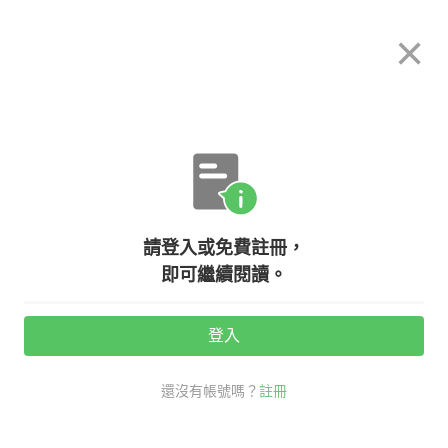
希平方
×
攻其不背
立即使用
App 開放下載中
購買課程
登入/註冊
英文專欄教學
請登入或免費註冊，
【生活英文】喝啦！哪次不喝！『斷
即可繼續閱讀。
片』的英文該怎麼說呢？
登入
活動期間：
7/31 ~ 8/28
還沒有帳號嗎？
註冊