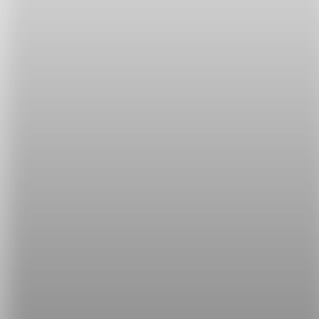
學起來了嗎～快分享給你身邊愛喝酒的朋友們吧！
如果你喜歡這類英文知識補帖，記得常來希平方官網
看看呦～