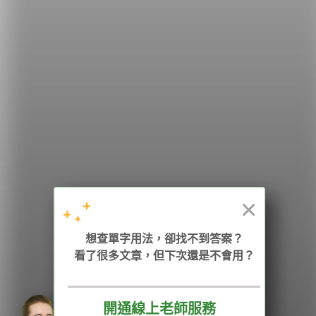
希平方
學英文的新希望
HOPE English 希平方學英文
×
加入我們 / 追蹤：
想查單字用法，卻找不到答案？
看了很多文章，但下次還是不會用？
開通線上老師服務
電話：02-2727-1778
( 週一至週五 9:00-12:00、13:30-18:00，國定假日除外 )