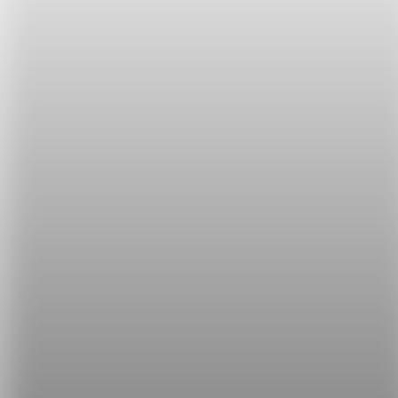
(韓) visual (偶像團體中的) 門面
原意：視覺上的
The cinematic masterpiece was a visual feast. 那
部電影大作是一場視覺饗宴。
希平方
學英文的新希望