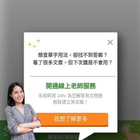
HOPE English 希平方學英文
×
加入我們 / 追蹤：
想查單字用法，卻找不到答案？
看了很多文章，但下次還是不會用？
電話：02-2727-1778
( 週一至週五 9:00-12:00、13:30-18:00，國定假日除外 )
E-mail：service@hopenglish.com
統編：24746401
開通線上老師服務
名校師資 24hr 為您解答英文問題
攻其不背
ICRT
隱私權與服務條款
輕鬆建立英文腦！
精選影片
翰林
說明與導覽
每日片語
關於我們
專欄教學
媒體報導
我想了解更多
因為英文不好無法加薪升職
版權所有 © 2013-2026 希平方科技股份有限公司 All Rights Reserved.
難道我們就該認命嗎？