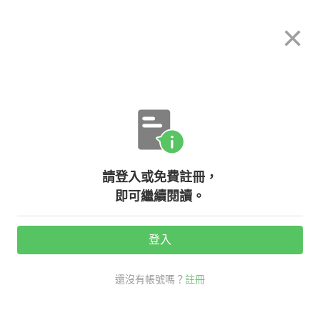
希平方
×
攻其不背
立即使用
App 開放下載中
購買課程
登入/註冊
英文專欄教學
請登入或免費註冊，
【異國英文】迷妹們必須知道的小知
即可繼續閱讀。
識，「TMI」是什麼意思呢？
登入
活動期間：
7/31 ~ 8/28
還沒有帳號嗎？
註冊