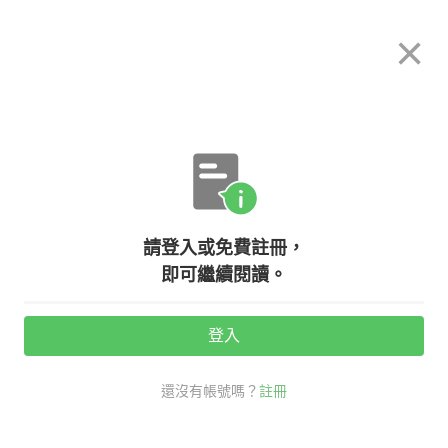
希平方
×
攻其不背
立即使用
App 開放下載中
購買課程
登入/註冊
英文專欄教學
請登入或免費註冊，
【NG英文】別再用台式英文啦！
即可繼續閱讀。
『太超過』的英文不可以說too
over！
登入
還沒有帳號嗎？
註冊
活動期間：
7/31 ~ 8/28