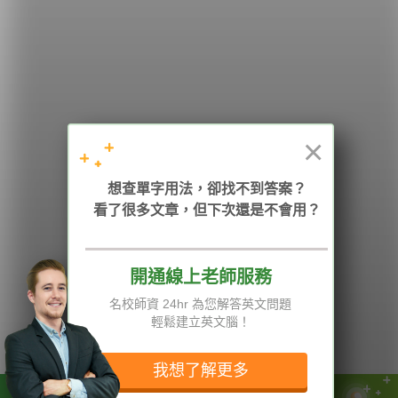
希平方
學英文的新希望
HOPE English 希平方學英文
×
加入我們 / 追蹤：
想查單字用法，卻找不到答案？
看了很多文章，但下次還是不會用？
開通線上老師服務
電話：02-2727-1778
( 週一至週五 9:00-12:00、13:30-18:00，國定假日除外 )
E-mail：service@hopenglish.com
名校師資 24hr 為您解答英文問題
統編：24746401
輕鬆建立英文腦！
攻其不背
ICRT
隱私權與服務條款
精選影片
翰林
說明與導覽
我想了解更多
每日片語
關於我們
專欄教學
媒體報導