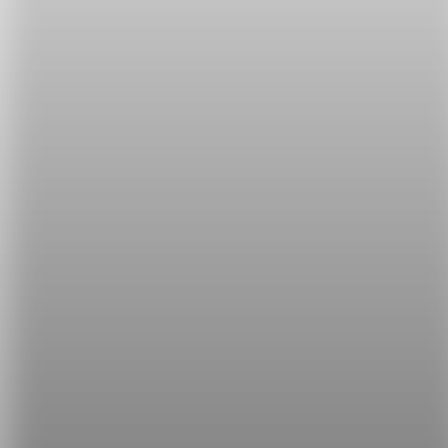
(O)Go to the next slide.
雖然 PowerPoint 可以用 ppt 來簡稱，但一張一張的
投影片英文不會說 ppt，而是會用 slide 這個詞！
這樣你學會了嗎～～
如果你喜歡這些英文小知識，記得常回來希平方看看
呦！