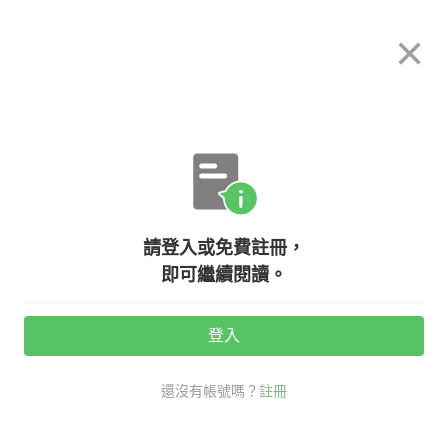
希平方
×
攻其不背
立即使用
App 開放下載中
購買課程
登入/註冊
英文專欄教學
請登入或免費註冊，
though、although、even though
即可繼續閱讀。
傻傻分不清？來看看究竟該怎麼用
吧！
登入
還沒有帳號嗎？
註冊
活動期間：
7/31 ~ 8/28