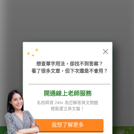
希平方
學英文的新希望
HOPE English 希平方學英文
×
加入我們 / 追蹤：
想查單字用法，卻找不到答案？
看了很多文章，但下次還是不會用？
開通線上老師服務
電話：02-2727-1778
( 週一至週五 9:00-12:00、13:30-18:00，國定假日除外 )
E-mail：service@hopenglish.com
名校師資 24hr 為您解答英文問題
統編：24746401
輕鬆建立英文腦！
攻其不背
ICRT
隱私權與服務條款
精選影片
翰林
說明與導覽
我想了解更多
每日片語
關於我們
專欄教學
媒體報導