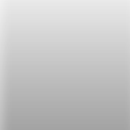
慣老闆的英文可以用 unreasonable boss 表示，例
如：
I can’t stand my unreasonable boss anymore. I
really want to quit.
（我再也受不了我的慣老闆了。我真的好想辭職。）
今天又學了很多社畜人生的實用單字呢，有空記得多
複習幾遍喔！