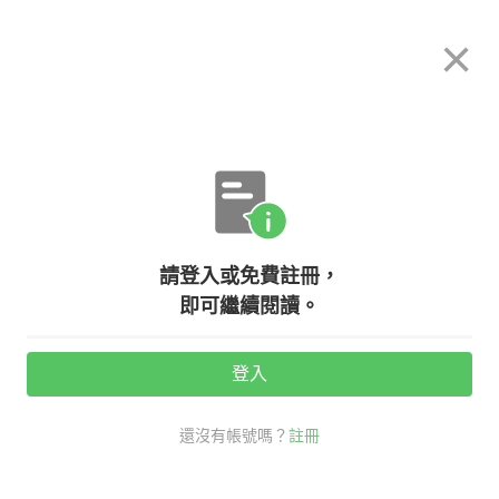
希平方
×
攻其不背
立即使用
App 開放下載中
購買課程
登入/註冊
英文專欄教學
請登入或免費註冊，
【生活英文】『社畜』英文怎麼說？
即可繼續閱讀。
登入
活動期間：
7/31 ~ 8/28
還沒有帳號嗎？
註冊
分享給好友：