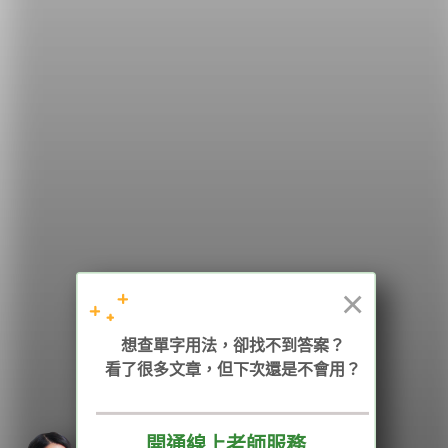
希平方
學英文的新希望
HOPE English 希平方學英文
×
加入我們 / 追蹤：
想查單字用法，卻找不到答案？
看了很多文章，但下次還是不會用？
電話：02-2727-1778
( 週一至週五 9:00-12:00、13:30-18:00，國定假日除外 )
E-mail：service@hopenglish.com
統編：24746401
開通線上老師服務