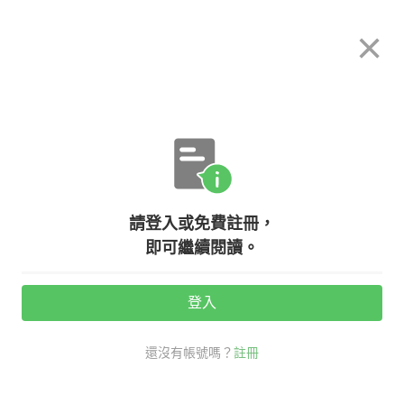
希平方
×
攻其不背
立即使用
App 開放下載中
購買課程
登入/註冊
英文專欄教學
請登入或免費註冊，
選舉英文大集合！如何用英文討論
即可繼續閱讀。
『連任』、『民調』？
登入
活動期間：
7/31 ~ 8/28
還沒有帳號嗎？
註冊
選舉
時事英文
看英文學新知