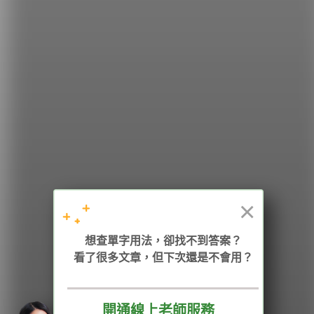
希平方
學英文的新希望
HOPE English 希平方學英文
×
想查單字用法，卻找不到答案？
加入我們 / 追蹤：
看了很多文章，但下次還是不會用？
開通線上老師服務
電話：02-2727-1778
( 週一至週五 9:00-12:00、13:30-18:00，國定假日除外 )