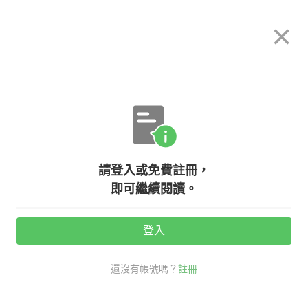
希平方
×
攻其不背
立即使用
App 開放下載中
購買課程
登入/註冊
英文專欄教學
請登入或免費註冊，
寢具英文大集合！『棉被』、『枕頭
即可繼續閱讀。
套』英文怎麼說？
登入
活動期間：
7/31 ~ 8/28
還沒有帳號嗎？
註冊