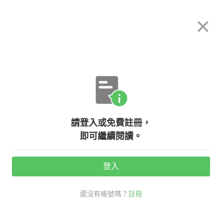
希平方
×
攻其不背
立即使用
App 開放下載中
購買課程
登入/註冊
英文專欄教學
請登入或免費註冊，
【文法小學堂】為什麼不能說：
即可繼續閱讀。
Where is here? (X)
登入
活動期間：
7/31 ~ 8/28
還沒有帳號嗎？
註冊
生活英文
文法小學堂