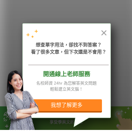
學英文的新希望
HOPE English 希平方學英文
×
加入我們 / 追蹤：
想查單字用法，卻找不到答案？
看了很多文章，但下次還是不會用？
開通線上老師服務
電話：02-2727-1778
( 週一至週五 9:00-12:00、13:30-18:00，國定假日除外 )
E-mail：service@hopenglish.com
名校師資 24hr 為您解答英文問題
統編：24746401
輕鬆建立英文腦！
攻其不背
ICRT
隱私權與服務條款
精選影片
翰林
說明與導覽
我想了解更多
每日片語
關於我們
專欄教學
媒體報導
立即開通 15 項專業功能
享受學英文的樂趣