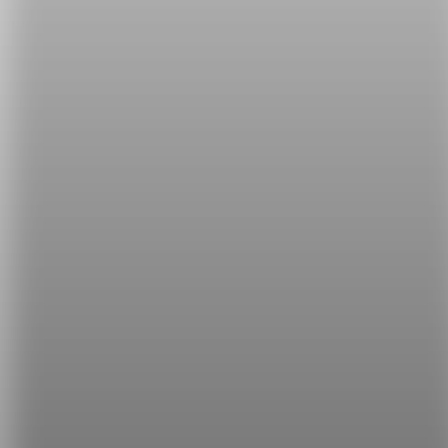
圖拿出來？）
A: Yeah, let's figure out where we are.（對，我們
一起找找看我們到底在哪。）
Where are we?、Where am I?，短短三個字就組成超
實用句型，是不是很簡單呢？以後就要記得「這裡是
哪裡？」的正確英文說法喔！
希平方