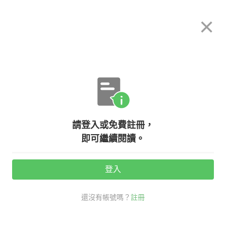
希平方
×
攻其不背
立即使用
App 開放下載中
購買課程
登入/註冊
英文專欄教學
請登入或免費註冊，
【文法小學堂】為什麼有些間接問句
即可繼續閱讀。
沒主詞？
登入
活動期間：
7/31 ~ 8/28
還沒有帳號嗎？
註冊
口說英語充電站
文法小學堂