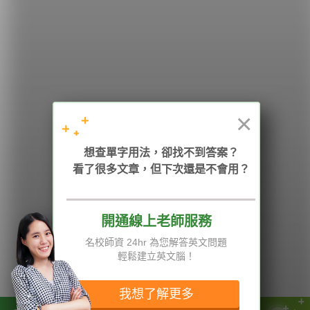
學英文的新希望
HOPE English 希平方學英文
×
加入我們 / 追蹤：
想查單字用法，卻找不到答案？
看了很多文章，但下次還是不會用？
電話：02-2727-1778
( 週一至週五 9:00-12:00、13:30-18:00，國定假日除外 )
E-mail：service@hopenglish.com
統編：24746401
開通線上老師服務
名校師資 24hr 為您解答英文問題
攻其不背
ICRT
隱私權與服務條款
輕鬆建立英文腦！
精選影片
翰林
說明與導覽
每日片語
關於我們
專欄教學
媒體報導
我想了解更多