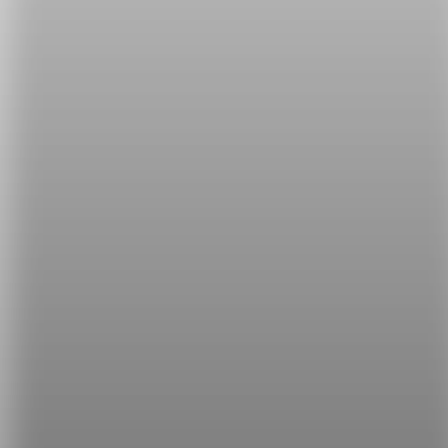
Phil is teaching how to sell houses.（Phil 在教如
何賣房子。）
I asked Gloria how to make salsa.（我請教 Gloria
如何做莎莎醬。）
看了這麼多例子後，是不是比較熟悉這種用法了呢？
看影集時也可以多留意一下這種常見的用法喔！
希平方