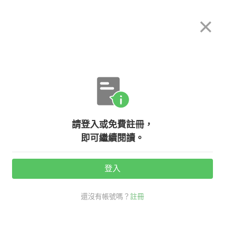
希平方
×
攻其不背
立即使用
App 開放下載中
購買課程
登入/註冊
英文專欄教學
請登入或免費註冊，
夢境英文報你知！你知道這幾種夢的
即可繼續閱讀。
英文怎麼說嗎？
登入
活動期間：
7/31 ~ 8/28
還沒有帳號嗎？
註冊
看英文學新知
專業英文
夢境