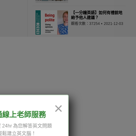
【一分鐘英語】如何有禮貌地
給予他人建議？
觀看次數：37254
2021-12-03
與柏靈頓熊歡慶白金禧慶典
觀看次數：23850
2022-07-28
請不要難過
觀看次數：32990
2022-01-14
12:00、13:30-18:00，國定
×
《諾瓦效應》－－骨牌般相依
通線上老師服務
的好運與厄運
觀看次數：36225
2021-10-07
 24hr 為您解答英文問題
輕鬆建立英文腦！
權與服務條款