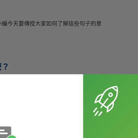
小編今天要傳授大家如何了解這些句子的意
麼？
ay ?（
你的重點是什麼？）
以馬上理解意思，但看到 What's your point? 是不
起來吧。