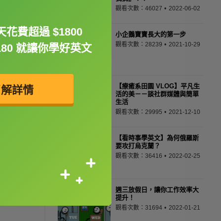
觀看次數：46027
2022-06-02
花費超過 $1800
小企鵝寶寶長大的第一步
觀看次數：28239
2021-10-29
180 就讓你學好英文
【療癒系田園 VLOG】平凡生
了解詳情
活的美－－談社群媒體與簡單
生活
觀看次數：29995
2021-12-10
【看時事學英文】為何俄羅斯
要攻打烏克蘭？
觀看次數：36416
2022-02-25
週三放假日，讓你工作效率大
提升！
觀看次數：31694
2022-01-21