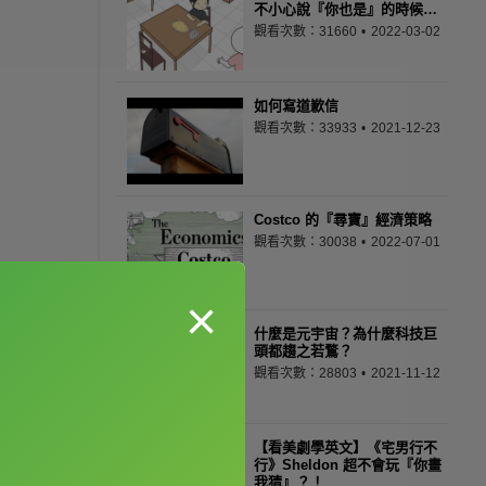
不小心說『你也是』的時候…
觀看次數：31660
2022-03-02
如何寫道歉信
觀看次數：33933
2021-12-23
Costco 的『尋寶』經濟策略
觀看次數：30038
2022-07-01
×
什麼是元宇宙？為什麼科技巨
頭都趨之若鶩？
觀看次數：28803
2021-11-12
【看美劇學英文】《宅男行不
行》Sheldon 超不會玩『你畫
我猜』？！