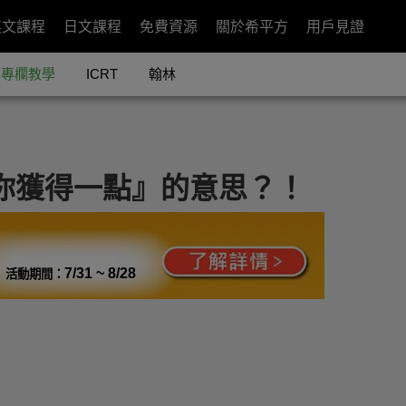
英文課程
日文課程
免費資源
關於希平方
用戶見證
專欄教學
ICRT
翰林
 不是 『你獲得一點』的意思？！
7/31 ~ 8/28
活動期間：