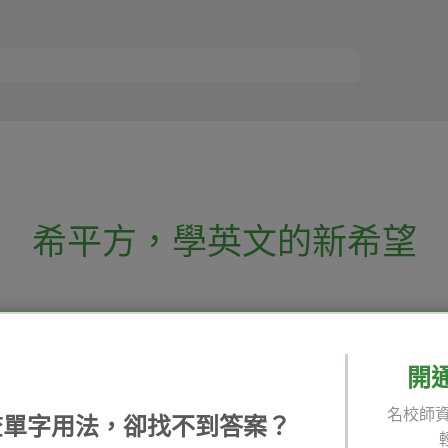
希平方
，
學英文的新希望
電話：02-2727-1778
( 週一至週五 9:00-
 English 希平方學英文
假日除外 )
E-mail：service@hopenglish.com
開
統編：24746401
名校師資
查單字用法，卻找不到答案？
 / 追蹤：
攻其不背
ICRT
隱私