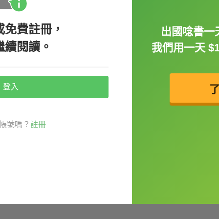
se.（
你說得有道理。）
或免費註冊，
出國唸書一天
繼續閱讀。
我們用一天 $
登入
kes.（她喜歡指出人們的錯誤。）
帳號嗎？
註冊
快要失去理智了。