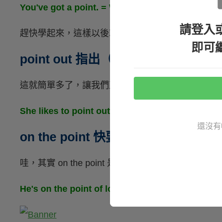
You've got a point. = What you say makes sen
請登入
趕快學起來，這樣以後就不會卡卡了！
即可
point out 指出（重點）
這就簡單多了，讓我們直接看例句吧。
She likes to point out people's mista
還沒有
on the point 快要
哇，其實 on the point 是快要的意思唷。
He's on the point of losing his sanity. 他