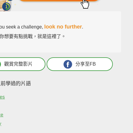
look no further
 you seek a challenge,
.
你想要有點挑戰，就是這裡了。
觀賞完整影片
分享至FB
之前學過的片語
mes
ce
y