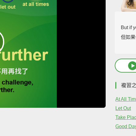
But if
但如果
複習
At All Ti
Let Out
Take Pla
Good Da