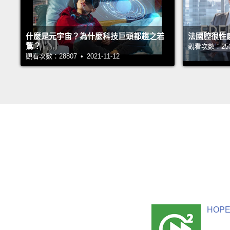
什麼是元宇宙？為什麼科技巨頭都趨之若
法國腔很性
鶩？
觀看次數：25070
觀看次數：28807 • 2021-11-12
HOPE