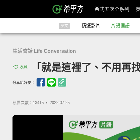
希式五次全系列
精選影片
片語俚語
英文
生活會話 Life Conversation
「就是這裡了、不用再找了」- 
收藏
分享給好友：
觀看次數：13415 •
2022-07-25