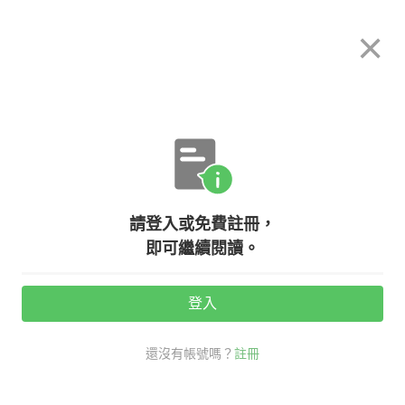
希平方
×
攻其不背
立即使用
App 開放下載中
購買課程
登入/註冊
關於我們
英文專欄教學
/
請登入或免費註冊，
【創辦人我要發問13】學習新課程該
即可繼續閱讀。
怎麼操作？
登入
活動期間：
7/31 ~ 8/28
還沒有帳號嗎？
註冊
創辦人我要發問