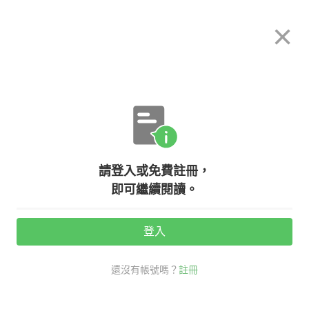
希平方
×
攻其不背
立即使用
App 開放下載中
購買課程
登入/註冊
關於我們
英文專欄教學
/
請登入或免費註冊，
【創辦人我要發問13】學習新課程該
即可繼續閱讀。
怎麼操作？
登入
活動期間：
7/31 ~ 8/28
還沒有帳號嗎？
註冊
創辦人我要發問