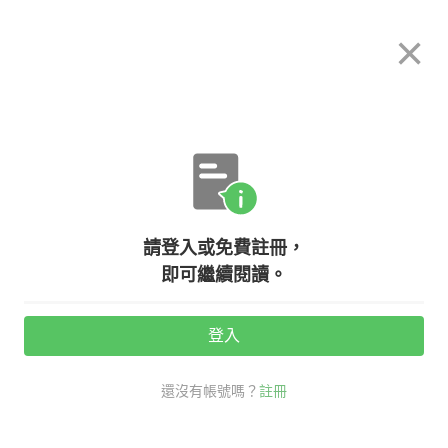
希平方
×
攻其不背
立即使用
App 開放下載中
購買課程
登入/註冊
英文專欄教學
請登入或免費註冊，
內有洋蔥！最溫暖的人性影片《隔壁
即可繼續閱讀。
床的病人》
登入
活動期間：
7/31 ~ 8/28
還沒有帳號嗎？
註冊
時事英文
名人金句開講
隔壁床的病人