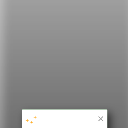
暖暖的呢？
影片來源：
Cleon Alleyne
希平方
學英文的新希望
HOPE English 希平方學英文
×