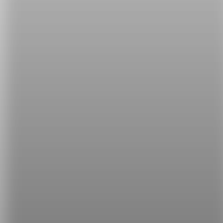
I
can
always
eat a lot of food. （我總是能夠吃很多食
物。）
第二，它們通常放在
be 動詞
之後：
Zoe
is
usually
happy when she studies English.
（Zoe 在念英文的時候經常是開心的。）
第三，它們要放在
一般動詞
之前：
John
never
does
exercise.（John 從不運動。）
了解頻率副詞的用法之後，以後不管是日常對話或是
正式寫作，都可以多多使用它們囉！