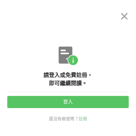
希平方
×
攻其不背
立即使用
App 開放下載中
購買課程
登入/註冊
英文專欄教學
請登入或免費註冊，
【希平方上課囉！】頻率副詞怎麼
即可繼續閱讀。
用？
登入
活動期間：
7/31 ~ 8/28
還沒有帳號嗎？
註冊
頻率副詞
老師救救我
考試英文
口說英語充電站