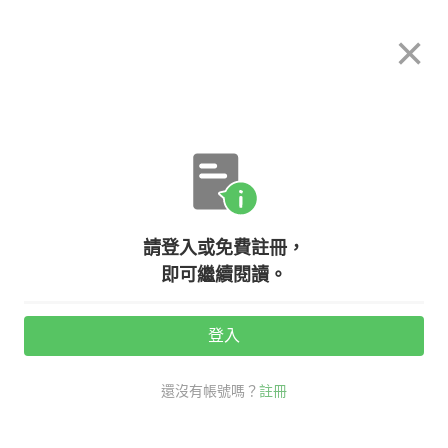
希平方
×
攻其不背
立即使用
App 開放下載中
購買課程
登入/註冊
英文專欄教學
請登入或免費註冊，
【多益高分達人】如何用英文對話問
即可繼續閱讀。
路？出國迷路的救星！
登入
活動期間：
7/31 ~ 8/28
還沒有帳號嗎？
註冊
考試英文
多益高分達人
多益大補帖
問路英文對話