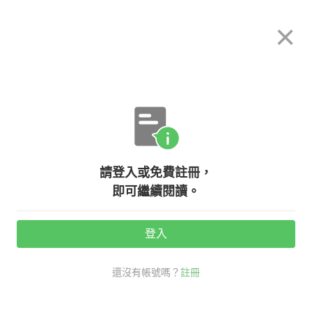
希平方
×
攻其不背
立即使用
App 開放下載中
購買課程
登入/註冊
英文專欄教學
請登入或免費註冊，
你知道" Bob's your uncle. " 是什麼
即可繼續閱讀。
意思嗎？
登入
活動期間：
7/31 ~ 8/28
還沒有帳號嗎？
註冊
生活英文
秒懂英文流行語
bob’s your uncle