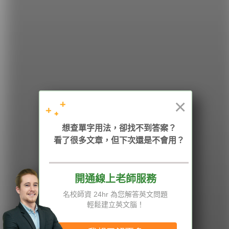
希平方
學英文的新希望
HOPE English 希平方學英文
×
想查單字用法，卻找不到答案？
加入我們 / 追蹤：
看了很多文章，但下次還是不會用？
開通線上老師服務
電話：02-2727-1778
( 週一至週五 9:00-12:00、13:30-18:00，國定假日除外 )
E-mail：service@hopenglish.com
名校師資 24hr 為您解答英文問題
統編：24746401
輕鬆建立英文腦！
攻其不背
ICRT
隱私權與服務條款