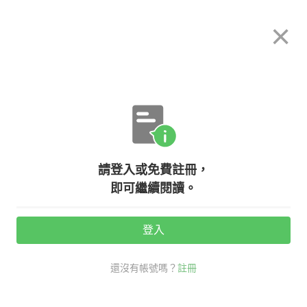
希平方
×
攻其不背
立即使用
App 開放下載中
購買課程
登入/註冊
英文專欄教學
請登入或免費註冊，
隨手拈來！辦公室用品的英文你知道
即可繼續閱讀。
幾個？
登入
活動期間：
7/31 ~ 8/28
還沒有帳號嗎？
註冊
職場商用英文
老外其實這樣說
辦公室 英文
用品