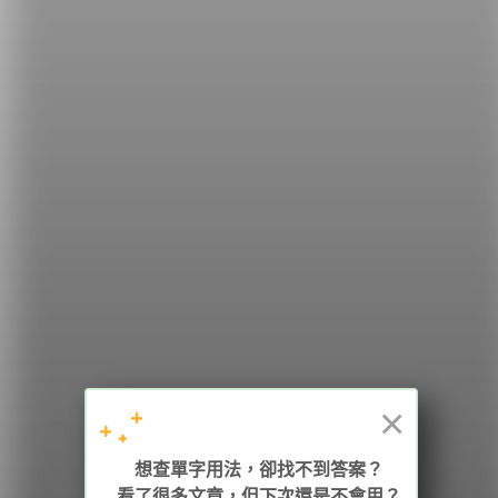
面有哪幾種用品/機器呢？
希平方
學英文的新希望
HOPE English 希平方學英文
×
加入我們 / 追蹤：
想查單字用法，卻找不到答案？
看了很多文章，但下次還是不會用？