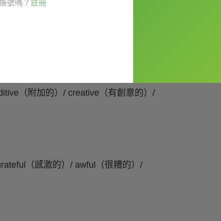
帳號嗎？
註冊
ditive（附加的）/ creative（有創意的）/
grateful（感激的）/ awful（很糟的）/