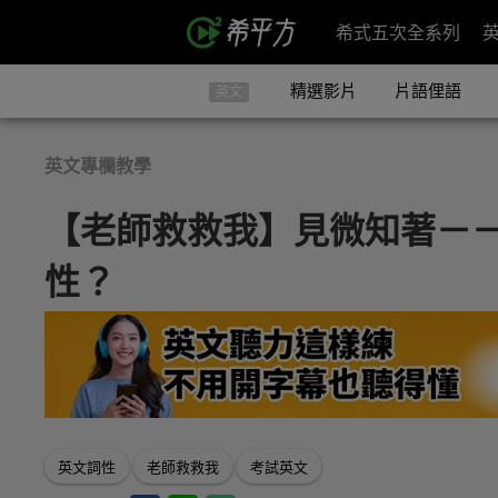
希式五次全系列
精選影片
片語俚語
英文
英文專欄教學
【老師救救我】見微知著－
性？
英文詞性
老師救救我
考試英文