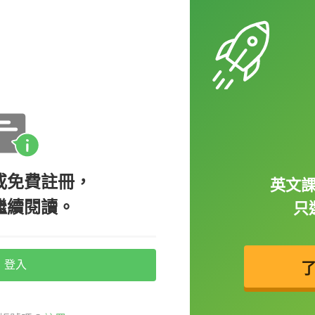
wareness（意識）/ happiness（快樂）/
ncidence（發生率）/ patience（耐心）/
或免費註冊，
英文
portance（重要性）/ circumstance（情況）
繼續閱讀。
只
登入
有整理過專欄，裡面有更多例子喔：
加上字尾