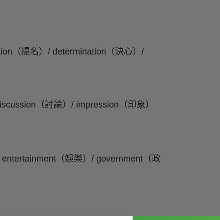
tion（提名）/ determination（決心）/
scussion（討論）/ impression（印象）
ntertainment（娛樂）/ government（政