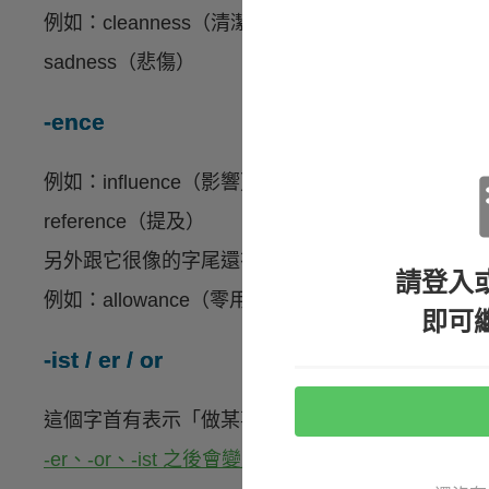
例如：cleanness（清潔）/ messiness（亂糟糟）/ a
sadness（悲傷）
-ence
例如：influence（影響）/ persistence（堅持） / i
reference（提及）
另外跟它很像的字尾還有
-ance
請登入
例如：allowance（零用錢）/ distance（距離）/ im
即可
-ist / er / or
這個字首有表示「做某事的人」的意思，我們之前
-er、-or、-ist 之後會變成什麼字？！