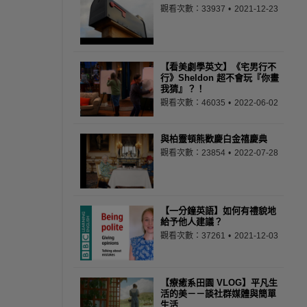
觀看次數：33937
2021-12-23
【看美劇學英文】《宅男行不
行》Sheldon 超不會玩『你畫
我猜』？！
觀看次數：46035
2022-06-02
與柏靈頓熊歡慶白金禧慶典
觀看次數：23854
2022-07-28
【一分鐘英語】如何有禮貌地
給予他人建議？
觀看次數：37261
2021-12-03
【療癒系田園 VLOG】平凡生
活的美－－談社群媒體與簡單
生活