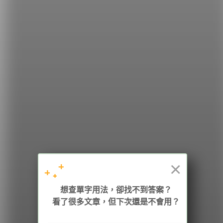
（他們把對方的名字刻在婚戒上。）
希平方
學英文的新希望
HOPE English 希平方學英文
×
想查單字用法，卻找不到答案？
加入我們 / 追蹤：
看了很多文章，但下次還是不會用？