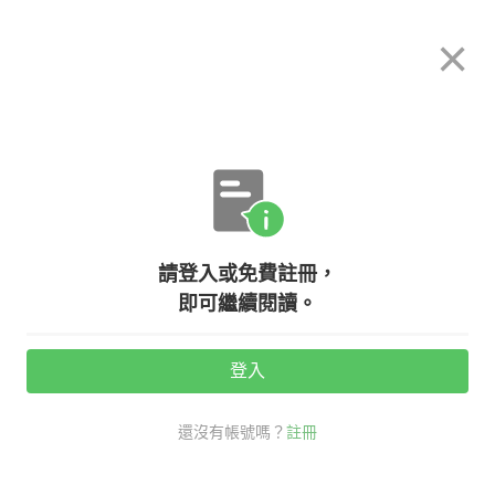
希平方
×
攻其不背
立即使用
App 開放下載中
購買課程
登入/註冊
英文專欄教學
請登入或免費註冊，
write 不是英文表達『寫』的唯一方
即可繼續閱讀。
式？！
登入
活動期間：
7/31 ~ 8/28
還沒有帳號嗎？
註冊
考試英文
老外其實這樣說
寫 英文