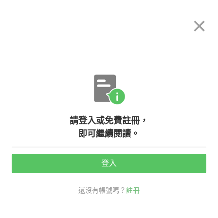
希平方
×
攻其不背
立即使用
App 開放下載中
購買課程
登入/註冊
攻其不背學員心得
請登入或免費註冊，
攻其不背 學習心得：退休園長的新英
即可繼續閱讀。
文生活
登入
活動期間：
7/31 ~ 8/28
還沒有帳號嗎？
註冊