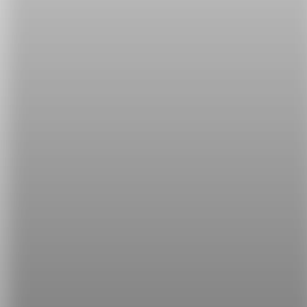
學習攻其不背後的成效？
因為我住在天母，其實遇到外國人的機會還蠻多的，
有一天我去一家非常熱門的壽司店，就發現我左邊是
一個美國人，然後我們就稍微介紹一下，他說他就是
來工作的，他說這裡非常的便宜啊！我們可以進行簡
單的對話，而且感覺就很有趣！
他說他的中文很不
好，我說我的英文也沒很好，但是
會覺得比較敢說英
文
，
變得不怕開口，就算講錯也沒關係，因此
我們都
很期待下次再去壽司店遇到！( 笑 )