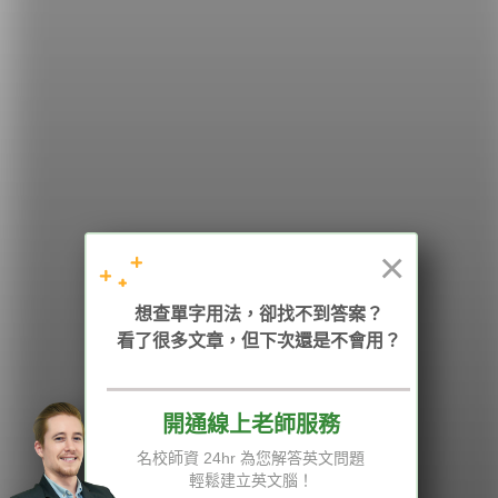
希平方
學英文的新希望
HOPE English 希平方學英文
×
加入我們 / 追蹤：
想查單字用法，卻找不到答案？
看了很多文章，但下次還是不會用？
電話：02-2727-1778
( 週一至週五 9:00-12:00、13:30-18:00，國定假日除外 )
E-mail：service@hopenglish.com
統編：24746401
開通線上老師服務
名校師資 24hr 為您解答英文問題
攻其不背
ICRT
隱私權與服務條款
輕鬆建立英文腦！
精選影片
翰林
說明與導覽