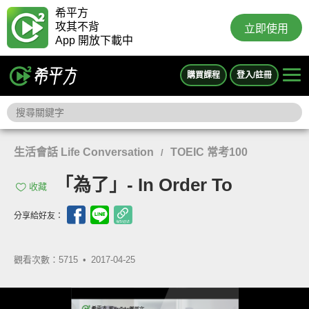
希平方
攻其不背
立即使用
App 開放下載中
購買課程
登入/註冊
生活會話 Life Conversation
TOEIC 常考100
/
「為了」- In Order To
收藏
分享給好友：
觀看次數：5715 •
2017-04-25