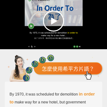
怎麼使用希平方片語？
in order
By 1970, it was scheduled for demolition
to
make way for a new hotel, but government