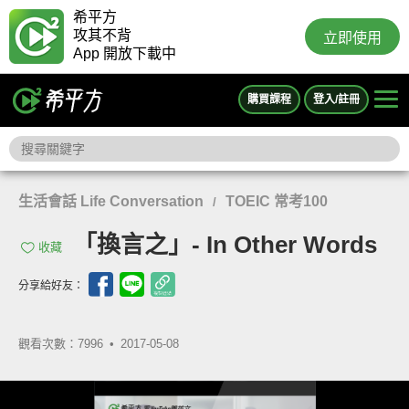
希平方
攻其不背
立即使用
App 開放下載中
購買課程
登入/註冊
生活會話 Life Conversation
TOEIC 常考100
/
「換言之」- In Other Words
收藏
分享給好友：
觀看次數：7996 •
2017-05-08