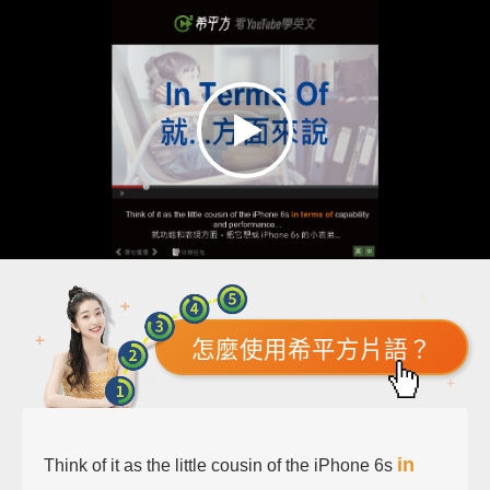
怎麼使用希平方片語？
in
Think of it as the little cousin of the iPhone 6s