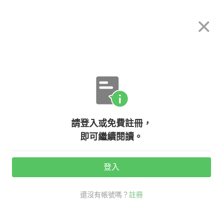
希平方
×
攻其不背
立即使用
App 開放下載中
購買課程
登入/註冊
英文專欄教學
請登入或免費註冊，
【達人英文】西裝與相關配件的英文
即可繼續閱讀。
該怎麼說？
登入
活動期間：
7/31 ~ 8/28
還沒有帳號嗎？
註冊
老外其實這樣說
生活英文
shirtsleeve
西裝 英文