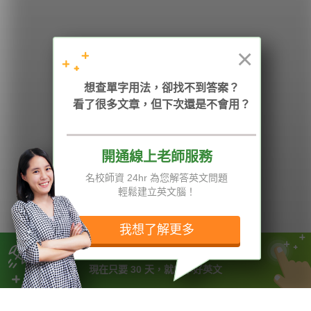
HOPE English 希平方學英文
×
想查單字用法，卻找不到答案？
加入我們 / 追蹤：
看了很多文章，但下次還是不會用？
開通線上老師服務
電話：02-2727-1778
( 週一至週五 9:00-12:00、13:30-18:00，國定假日除外 )
E-mail：service@hopenglish.com
名校師資 24hr 為您解答英文問題
統編：24746401
輕鬆建立英文腦！
攻其不背
ICRT
隱私權與服務條款
精選影片
翰林
說明與導覽
我想了解更多
每日片語
關於我們
專欄教學
媒體報導
過去你花 10 年用錯的方法學英文
現在只要 30 天，就能學好英文
版權所有 © 2013-2026 希平方科技股份有限公司 All Rights Reserved.