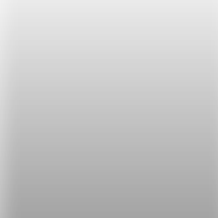
- Data mining
◎薪資：
若您能展現出來自己完全就是 Front-end Hacker、又
對Wordpress超級熟悉，有機會談到六萬的月薪喔！
◎工作地點：
台北市松山區富錦街；景色優美，環境清幽！
意者請附履歷及作品集來信：
cyt@youtubelearn.com