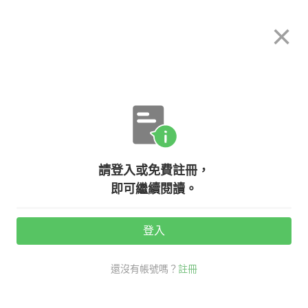
希平方
×
攻其不背
立即使用
App 開放下載中
購買課程
登入/註冊
加入我們
請登入或免費註冊，
即可繼續閱讀。
活動期間：
7/31 ~ 8/28
登入
分享給好友：
還沒有帳號嗎？
註冊
觀看次數：2600 •
2012-10-05