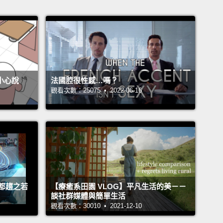
不小心說
法國腔很性感…嗎？
觀看次數：25075 • 2022-06-16
都趨之若
【療癒系田園 VLOG】平凡生活的美－－
談社群媒體與簡單生活
觀看次數：30010 • 2021-12-10