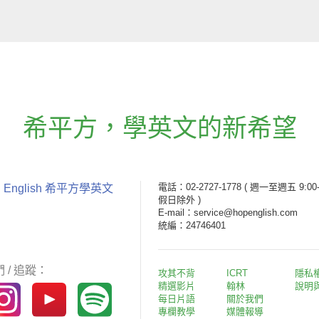
希平方
，
學英文的新希望
電話：02-2727-1778
( 週一至週五 9:00-
 English 希平方學英文
假日除外 )
E-mail：service@hopenglish.com
統編：24746401
 / 追蹤：
攻其不背
ICRT
隱私
精選影片
翰林
說明
每日片語
關於我們
專欄教學
媒體報導