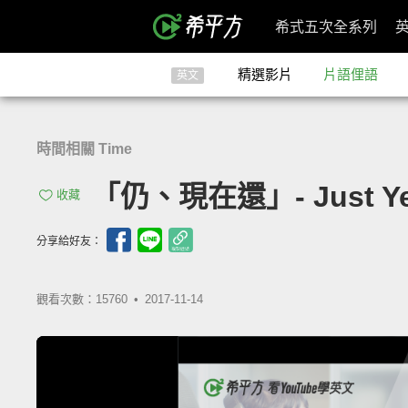
希式五次全系列
精選影片
片語俚語
英文
時間相關 Time
「仍、現在還」- Just Ye
收藏
分享給好友：
觀看次數：15760 •
2017-11-14