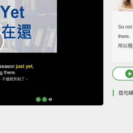
So not
there.
所以現
造句