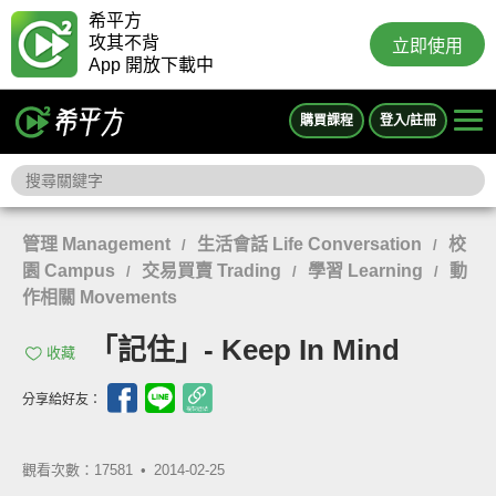
希平方
攻其不背
立即使用
App 開放下載中
購買課程
登入/註冊
管理 Management
生活會話 Life Conversation
校
/
/
園 Campus
交易買賣 Trading
學習 Learning
動
/
/
/
作相關 Movements
「記住」- Keep In Mind
收藏
分享給好友：
觀看次數：17581 •
2014-02-25