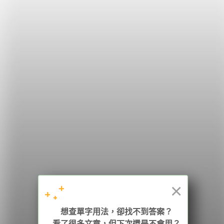
出國趴趴走！
希平方
學英文的新希望
HOPE English 希平方學英文
×
加入我們 / 追蹤：
想查單字用法，卻找不到答案？
看了很多文章，但下次還是不會用？