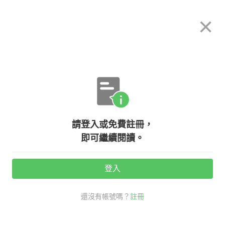
希平方
×
攻其不背
立即使用
App 開放下載中
購買課程
登入/註冊
李太太．55 歲的高階主管 - 多益考到
請登入或免費註冊，
即可繼續閱讀。
765 分
登入
活動期間：
7/31 ~ 8/28
還沒有帳號嗎？
註冊
分享給好友：