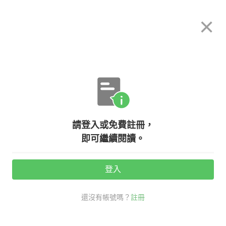
希平方
×
攻其不背
立即使用
App 開放下載中
購買課程
登入/註冊
英文專欄教學
請登入或免費註冊，
『借』到底是『Lend』還是
即可繼續閱讀。
『Borrow』？
登入
活動期間：
7/31 ~ 8/28
還沒有帳號嗎？
註冊
老師救救我
社交英文
戒掉台式破英文
借 英文