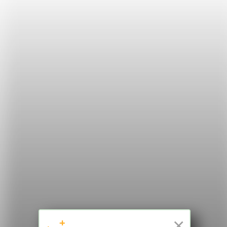
勵大家不要害怕，多聽多看，讓自己習慣真正的英
文！
希平方
學英文的新希望
HOPE English 希平方學英文
×
加入我們 / 追蹤：