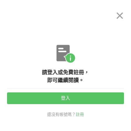
希平方
×
攻其不背
立即使用
App 開放下載中
購買課程
登入/註冊
難度分級
請登入或免費註冊，
即可繼續閱讀。
活動期間：
7/31 ~ 8/28
登入
分享給好友：
還沒有帳號嗎？
註冊
觀看次數：18958 •
2012-09-13