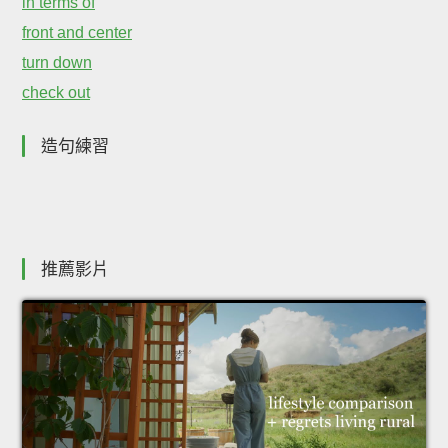
in terms of
front and center
turn down
check out
造句練習
推薦影片