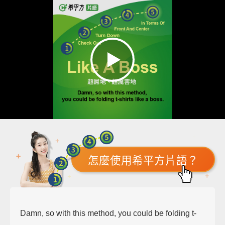
怎麼使用希平方片語？
Damn, so with this method, you could be folding t-