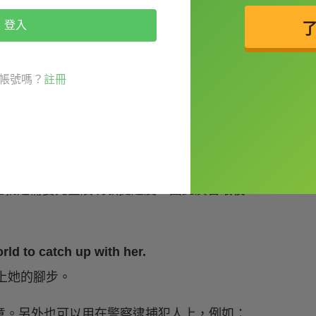
登入
帳號嗎？
註冊
上就是需要完全展現敏捷速度，因此廣告最後
rld to catch up with her.
跟上她的腳步。
趕上」之意。另外也可以用在警察逮捕犯人上，例如：