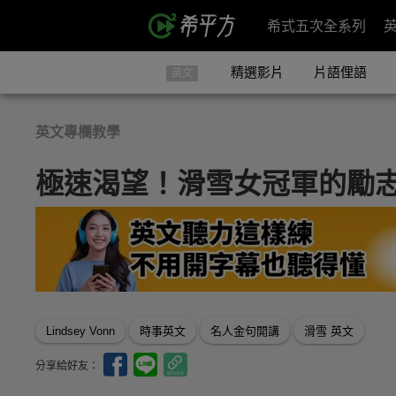
希式五次全系列
精選影片
片語俚語
英文
英文專欄教學
極速渴望！滑雪女冠軍的勵
Lindsey Vonn
時事英文
名人金句開講
滑雪 英文
分享給好友：