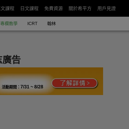
英文課程
日文課程
免費資源
關於希平方
用戶見證
專欄教學
ICRT
翰林
志廣告
7/31 ~ 8/28
活動期間：