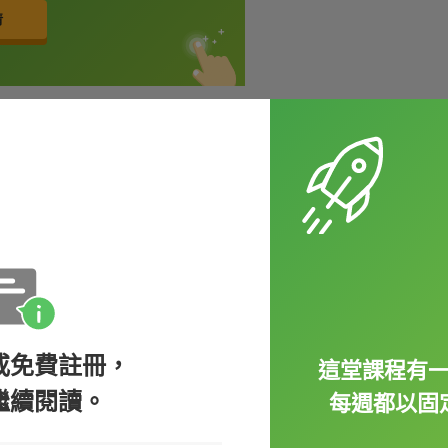
要馬上去做，卻時常被訓斥「等一下、慢一
鍵！歐洲運動廠牌 Head 推出一部勵志廣
代言，娓娓道來她是如何從玩遊戲偷跑的小女孩，蛻
或免費註冊，
這堂課程有
繼續閱讀。
每週都以固