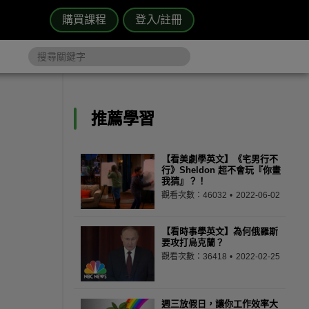
購買課程
登入/註冊
推薦學習
【看美劇學英文】《宅男行不
行》Sheldon 超不會玩『你畫
我猜』？！
觀看次數：46032
2022-06-02
【看時事學英文】為何俄羅斯
要攻打烏克蘭？
觀看次數：36418
2022-02-25
週三放假日，讓你工作效率大