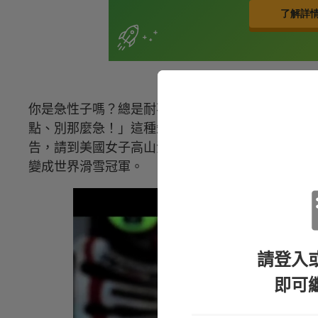
你是急性子嗎？總是耐不住性子，想到什麼就一定
點、別那麼急！」這種急驚風的特質可能會是成功的關
告，請到美國女子高山滑雪員 Linsay Vonn 
變成世界滑雪冠軍。
請登入
即可