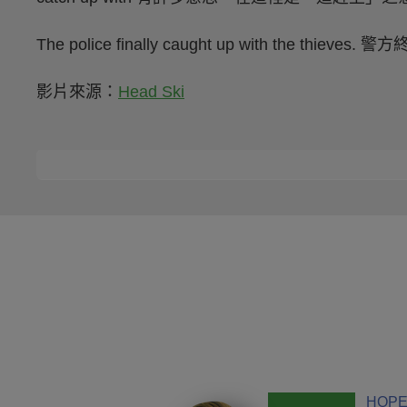
The police finally caught up with the thiev
影片來源：
Head Ski
HOPE