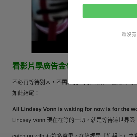
還沒有
看影片學廣告金句
不必再等待別人，不需和別人同步動作，在運動場
如此結尾：
All Lindsey Vonn is waiting for now is for the wo
Lindsey Vonn 現在在等的一切，就是等待這世界
catch up with 有許多意思，在這裡是「追