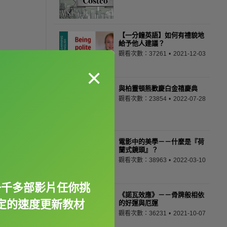
【一分鐘英語】如何有禮貌地
給予他人建議？
觀看次數：37261
2021-12-03
×
與柏靈頓熊歡慶白金禧慶典
觀看次數：23854
2022-07-28
電影中的美學－－什麼是『荷
蘭式鏡頭』？
觀看次數：38963
2022-03-10
一千多部影片任你挑
《諾瓦效應》－－骨牌般相依
定的速度更新教材
的好運與厄運
觀看次數：36231
2021-10-07