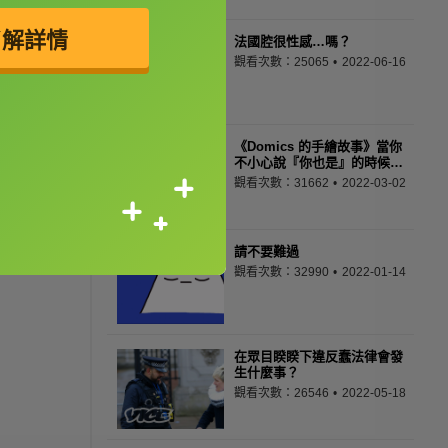
了解詳情
法國腔很性感…嗎？
觀看次數：25065
2022-06-16
《Domics 的手繪故事》當你
不小心說『你也是』的時候…
觀看次數：31662
2022-03-02
請不要難過
觀看次數：32990
2022-01-14
在眾目睽睽下違反蠢法律會發
生什麼事？
觀看次數：26546
2022-05-18