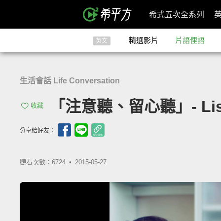
希式五次全系列
精選影片
片語俚語
英文
生活會話 Life Conversation
「注意聽、留心聽」- Liste
收藏
分享給好友：
觀看次數：6724 •
2015-05-27