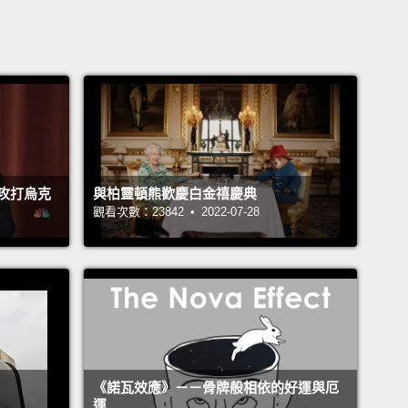
攻打烏克
與柏靈頓熊歡慶白金禧慶典
觀看次數：23842 • 2022-07-28
《諾瓦效應》－－骨牌般相依的好運與厄
運