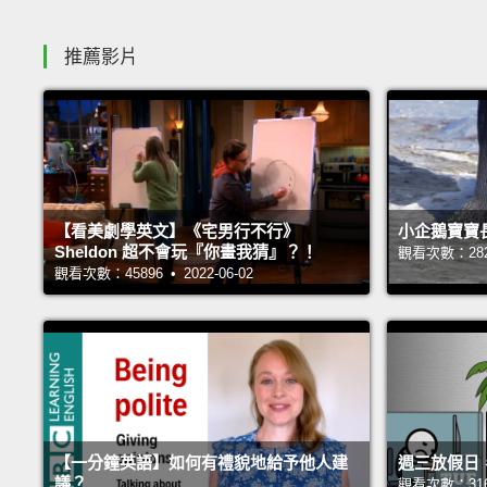
推薦影片
【看美劇學英文】《宅男行不行》
小企鵝寶寶
Sheldon 超不會玩『你畫我猜』？！
觀看次數：28227
觀看次數：45896 • 2022-06-02
【一分鐘英語】如何有禮貌地給予他人建
週三放假日
議？
觀看次數：31684