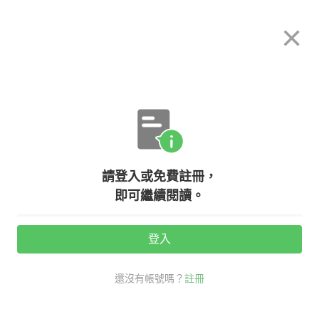
希平方
×
攻其不背
立即使用
App 開放下載中
購買課程
登入/註冊
英文專欄教學
請登入或免費註冊，
解析 little、few 少的英文！
即可繼續閱讀。
登入
活動期間：
7/31 ~ 8/28
還沒有帳號嗎？
註冊
老師救救我
考試英文
少 英文