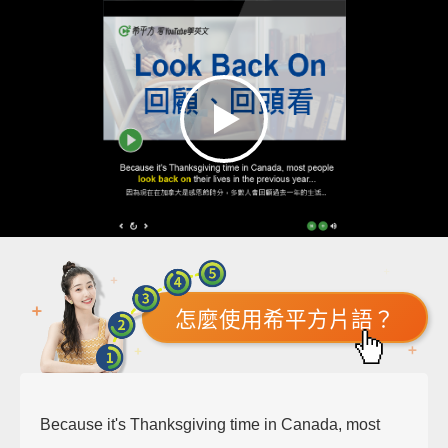
怎麼使用希平方片語？
Because it's Thanksgiving time in Canada, most