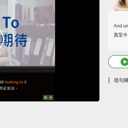
And unt
直至今
造句