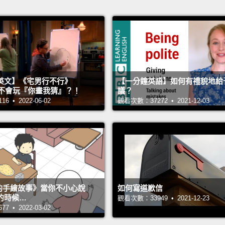
英文】《宅男行不行》
【一分鐘英語】如何有禮貌地給
n 超不會玩『你畫我猜』？！
議？
 • 2022-06-02
觀看次數：37272 • 2021-12-03
s 的手繪故事》當你不小心說
如何寫道歉信
的時候…
觀看次數：33949 • 2021-12-23
 • 2022-03-02