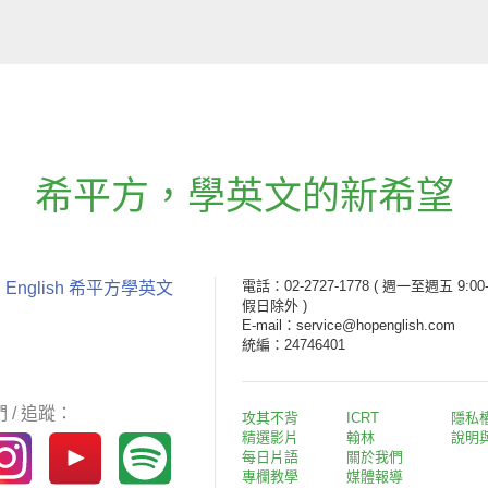
希平方
，
學英文的新希望
電話：02-2727-1778
( 週一至週五 9:00-
 English 希平方學英文
假日除外 )
E-mail：service@hopenglish.com
統編：24746401
 / 追蹤：
攻其不背
ICRT
隱私
精選影片
翰林
說明
每日片語
關於我們
專欄教學
媒體報導