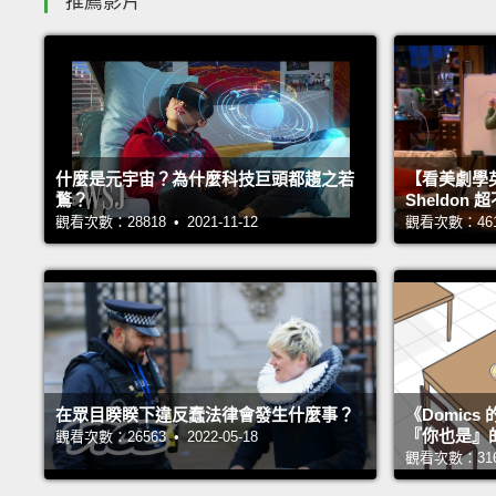
推薦影片
什麼是元宇宙？為什麼科技巨頭都趨之若
【看美劇學
鶩？
Sheldo
觀看次數：28818 • 2021-11-12
觀看次數：46116
在眾目睽睽下違反蠢法律會發生什麼事？
《Domic
『你也是』
觀看次數：26563 • 2022-05-18
觀看次數：31677