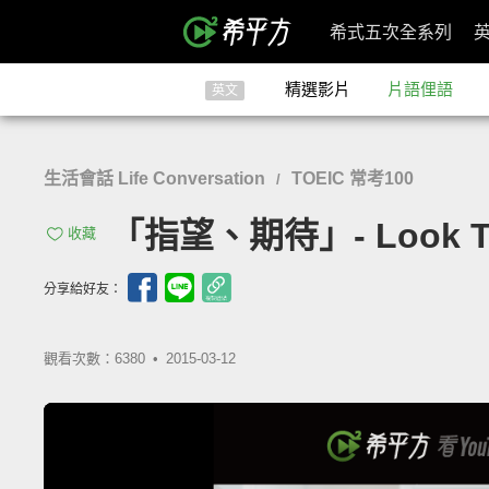
希式五次全系列
精選影片
片語俚語
英文
生活會話 Life Conversation
TOEIC 常考100
/
「指望、期待」- Look T
收藏
分享給好友：
觀看次數：6380 •
2015-03-12