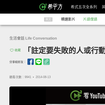
希式五次全系列
精選影片
片語俚語
英文
生活會話 Life Conversation
「註定要失敗的人或行動」- 
收藏
分享給好友：
觀看次數：9941 •
2014-08-13