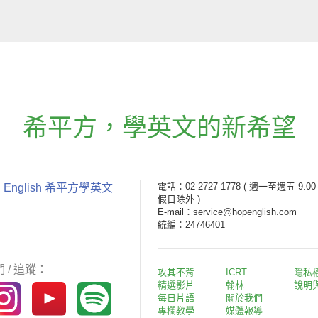
希平方
，
學英文的新希望
電話：02-2727-1778
( 週一至週五 9:00-
 English 希平方學英文
假日除外 )
E-mail：service@hopenglish.com
統編：24746401
 / 追蹤：
攻其不背
ICRT
隱私
精選影片
翰林
說明
每日片語
關於我們
專欄教學
媒體報導