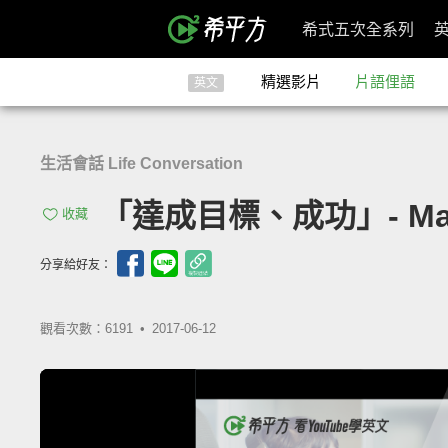
希式五次全系列
精選影片
片語俚語
英文
生活會話 Life Conversation
「達成目標、成功」- Mak
收藏
分享給好友：
觀看次數：6191 •
2017-06-12