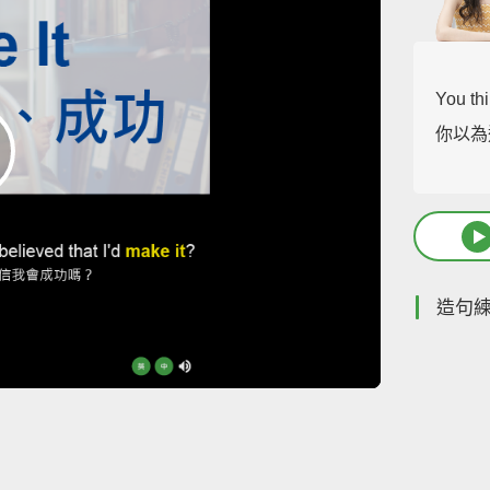
You thi
你以為
造句