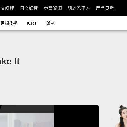
英文課程
日文課程
免費資源
關於希平方
用戶見證
專欄教學
ICRT
翰林
e It