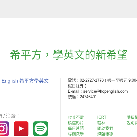
希平方
，
學英文的新希望
電話：02-2727-1778
( 週一至週五 9:00-
 English 希平方學英文
假日除外 )
E-mail：service@hopenglish.com
統編：24746401
 / 追蹤：
攻其不背
ICRT
隱私
精選影片
翰林
說明
每日片語
關於我們
專欄教學
媒體報導