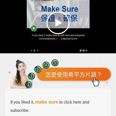
怎麼使用希平方片語？
make sure
If you liked it,
to click here and
subscribe.