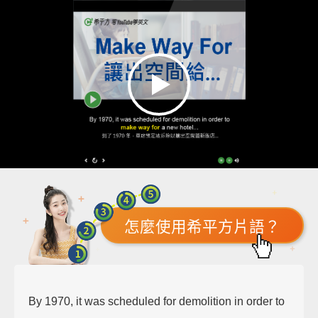
怎麼使用希平方片語？
By 1970, it was scheduled for demolition in order to