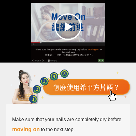
怎麼使用希平方片語？
Make sure that your nails are completely dry before
moving on
to the next step.