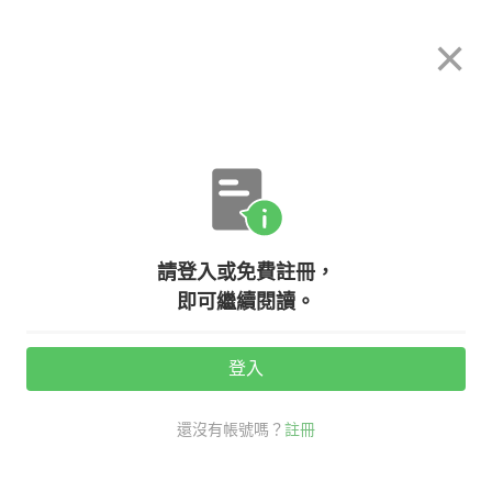
希平方
×
攻其不背
立即使用
App 開放下載中
購買課程
登入/註冊
英文專欄教學
請登入或免費註冊，
最受歡迎的英文名字！
即可繼續閱讀。
登入
活動期間：
7/31 ~ 8/28
還沒有帳號嗎？
註冊
生活英文
秒懂英文流行語
英文名字