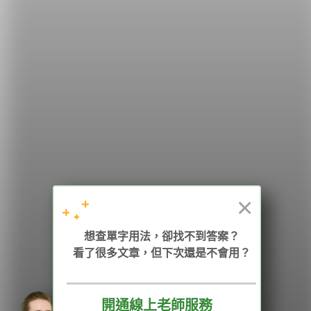
希平方
學英文的新希望
HOPE English 希平方學英文
×
想查單字用法，卻找不到答案？
加入我們 / 追蹤：
看了很多文章，但下次還是不會用？
開通線上老師服務
電話：02-2727-1778
( 週一至週五 9:00-12:00、13:30-18:00，國定假日除外 )